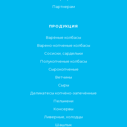
Партнерам
ПРОДУКЦИЯ
Варёные колбасы
Варено-копченые колбасы
Сосиски, сардельки
Полукопченые колбасы
Сырокопченые
Ветчины
Сыры
Деликатесы копчёно-запечённые
Пельмени
Консервы
Ливерные, холодцы
Шашлык