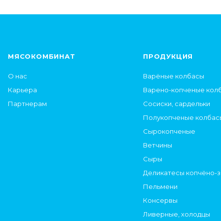
МЯСОКОМБИНАТ
ПРОДУКЦИЯ
О нас
Варёные колбасы
Карьера
Варено-копченые кол
Партнерам
Сосиски, сардельки
Полукопченые колбас
Сырокопченые
Ветчины
Сыры
Деликатесы копчёно-
Пельмени
Консервы
Ливерные, холодцы