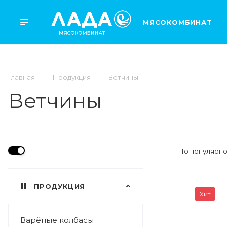
МЯСОКОМБИНАТ
Главная
Продукция
Ветчины
Ветчины
По популярно
ПРОДУКЦИЯ
ВЕС
Хит
0,5кг
Варёные колбасы