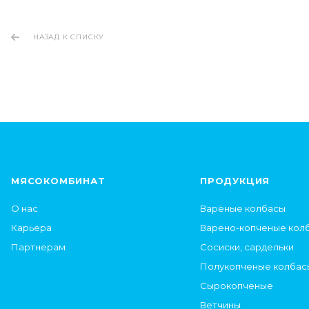
НАЗАД К СПИСКУ
МЯСОКОМБИНАТ
ПРОДУКЦИЯ
О нас
Варёные колбасы
Карьера
Варено-копченые кол
Партнерам
Сосиски, сардельки
Полукопченые колбас
Сырокопченые
Ветчины