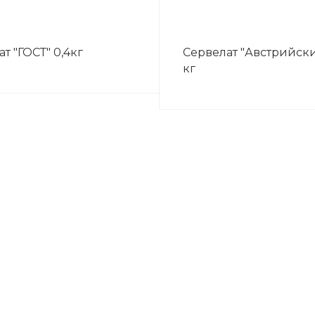
т "ГОСТ" 0,4кг
Сервелат "Австрийски
кг