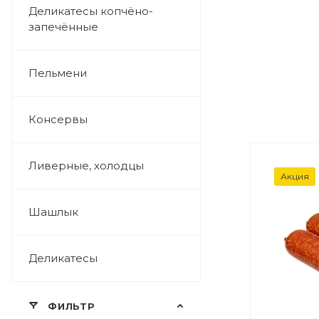
Деликатесы копчёно-
запечённые
Пельмени
Консервы
Ливерные, холодцы
ВЕС
Акция
0,4кг
Шашлык
Деликатесы
ФИЛЬТР