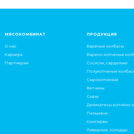
МЯСОКОМБИНАТ
ПРОДУКЦИЯ
О нас
Варёные колбасы
Карьера
Варено-копченые кол
Партнерам
Сосиски, сардельки
Полукопченые колбас
Сырокопченые
Ветчины
Сыры
Деликатесы копчёно-
Пельмени
Консервы
Ливерные, холодцы