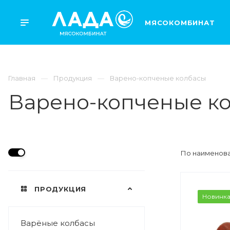
МЯСОКОМБИНАТ
Главная
Продукция
Варено-копченые колбасы
Варено-копченые к
По наименова
ПРОДУКЦИЯ
ВЕС
Новинк
0,35 кг
Варёные колбасы