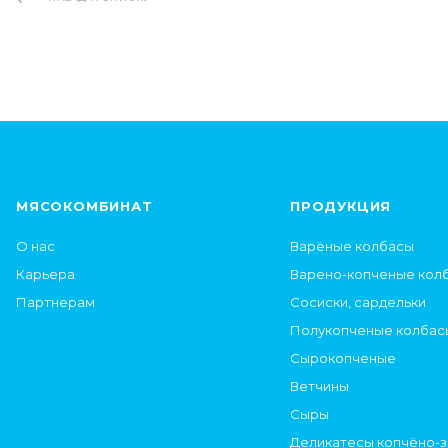
МЯСОКОМБИНАТ
ПРОДУКЦИЯ
О нас
Варёные колбасы
Карьера
Варено-копченые кол
Партнерам
Сосиски, сардельки
Полукопченые колбас
Сырокопченые
Ветчины
Сыры
Деликатесы копчёно-