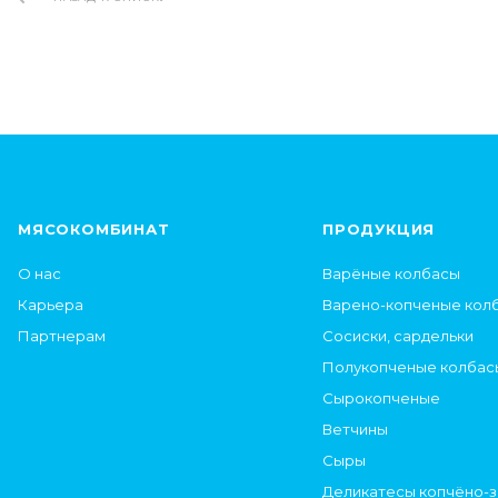
МЯСОКОМБИНАТ
ПРОДУКЦИЯ
О нас
Варёные колбасы
Карьера
Варено-копченые кол
Партнерам
Сосиски, сардельки
Полукопченые колбас
Сырокопченые
Ветчины
Сыры
Деликатесы копчёно-